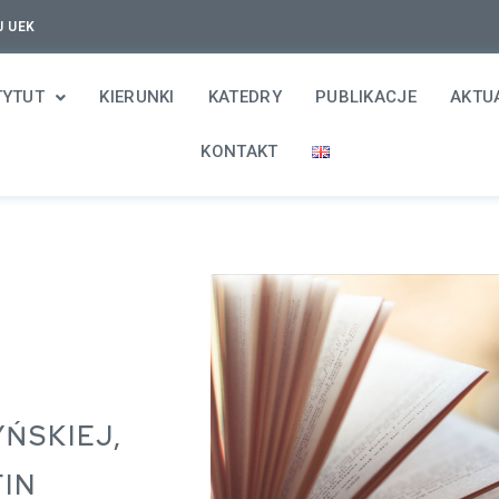
J UEK
TYTUT
KIERUNKI
KATEDRY
PUBLIKACJE
AKTU
KONTAKT
YŃSKIEJ,
FIN