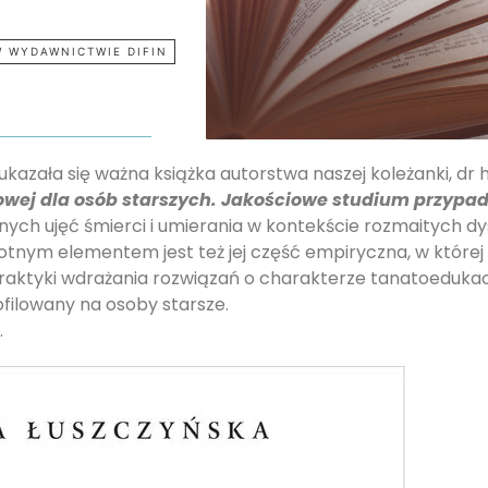
W WYDAWNICTWIE DIFIN
azała się ważna książka autorstwa naszej koleżanki, dr hab
nowej dla osób starszych. Jakościowe studium przypa
jnych ujęć śmierci i umierania w kontekście rozmaitych d
totnym elementem jest też jej część empiryczna, w której
praktyki wdrażania rozwiązań o charakterze tanatoedukacy
filowany na osoby starsze.
.