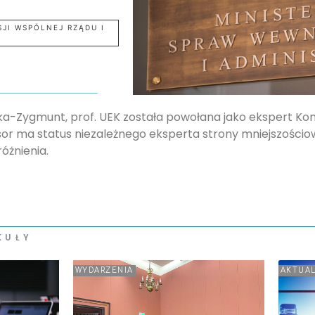
JI WSPÓLNEJ RZĄDU I
-Zygmunt, prof. UEK została powołana jako ekspert Komi
or ma status niezależnego eksperta strony mniejszościowe
óżnienia.
KUŁY
WYDARZENIA
AKTUA