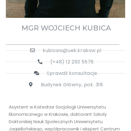
MGR WOJCIECH KUBICA
kubicaw@uek.krakow.pl
(+48) 12 293 5576
Sprawdź konsultacje
Budynek Główny, pok. 318
Asystent w Katedrze Socjologii Uniwersytetu
Ekonomicznego w Krakowie, doktorant Szkoły
Doktorskiej Nauk Społecznych Uniwersytetu
Jagiellońskiego, współpracownik i ekspert Centrum