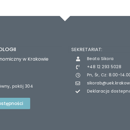
OLOGII
SEKRETARIAT:
onomiczny w Krakowie
Beata Sikora
+48 12 293 5028
Pn, Śr, Cz: 8.00-14.0
sikorab@uek.krakow
ówny, pokój 304
Deklaracja dostepn
ostępności