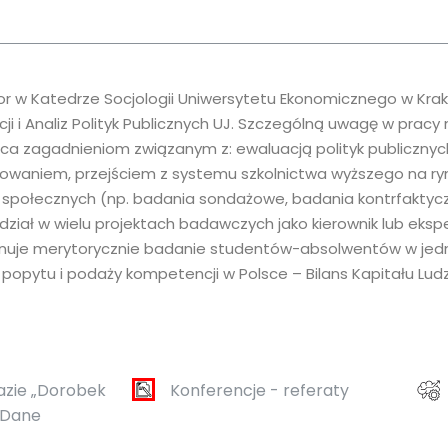
or w Katedrze Socjologii Uniwersytetu Ekonomicznego w Kra
cji i Analiz Polityk Publicznych UJ. Szczególną uwagę w prac
ca zagadnieniom związanym z: ewaluacją polityk publicznyc
towaniem, przejściem z systemu szkolnictwa wyższego na ry
społecznych (np. badania sondażowe, badania kontrfaktycz
dział w wielu projektach badawczych jako kierownik lub eksper
nuje merytorycznie badanie studentów-absolwentów w jedn
popytu i podaży kompetencji w Polsce – Bilans Kapitału Lud
azie „Dorobek
Konferencje - referaty
 Dane