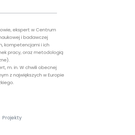
kowie, ekspert w Centrum
y naukowej i badawczej
h, kompetencjami i ich
nek pracy, oraz metodologią
ne).
t, m. in. W chwili obecnej
ym z największych w Europie
zkiego.
Projekty