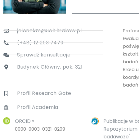
jelonekm@uek.krakow.pl
Profes
Ewalua
(+48) 12 293 7479
poświę
kształ
Sprawdź konsultacje
badań 
Budynek Główny, pok. 321
Brała u
koordy
badań 
Profil Research Gate
Profil Academia
ORCID »
Publikacje w b
Repozytorium
0000-0003-0321-0209
badawcze"